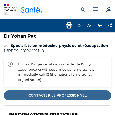
Panneau de gestion des cookies
Menu pr
Ouvrir la rech
Connectez-vous pour
Augmenter la t
Diminuer 
Pa
Dr Yohan Pat
Spécialiste en médecine physique et réadaptation
N°RPPS : 10100429140
En cas d'urgence vitale, contactez le 15. If you
experience or witness a medical emergency,
immediatly call 15 (the national emergency
organization).
CONTACTER LE PROFESSIONNEL
INFORMATIONS PRATIQUES