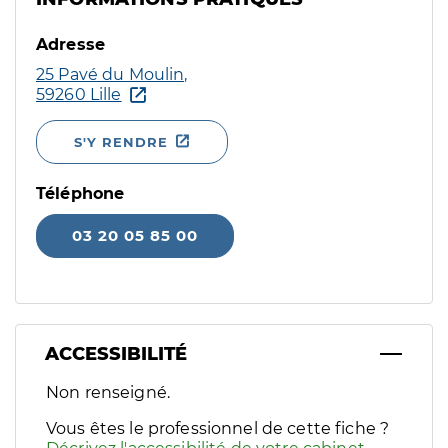
Adresse
25 Pavé du Moulin,
59260 Lille
S'Y RENDRE
Téléphone
03 20 05 85 00
ACCESSIBILITÉ
Filtres
Non renseigné.
Sélectionnez un ou plusieurs handicaps/besoins spécifiques p
Vous êtes le professionnel de cette fiche ?