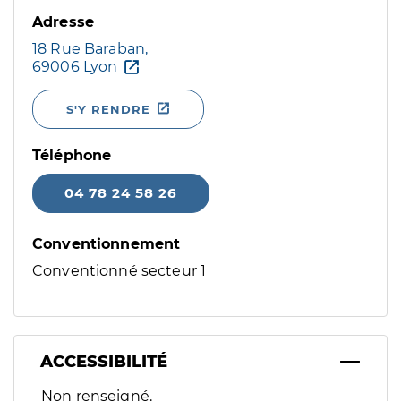
Adresse
18 Rue Baraban,
69006 Lyon
S'Y RENDRE
Téléphone
04 78 24 58 26
Conventionnement
Conventionné secteur 1
ACCESSIBILITÉ
Filtres
Non renseigné.
Sélectionnez un ou plusieurs handicaps/besoins spécifiques p