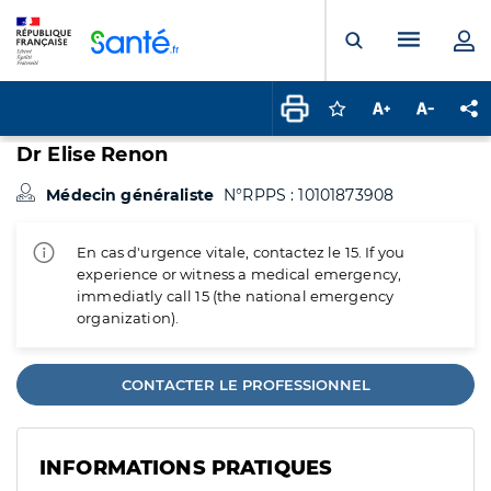
Panneau de gestion des cookies
Menu pr
Ouvrir la rech
Connectez-vous pour
Augmenter la t
Diminuer 
Pa
Dr Elise Renon
Médecin généraliste
N°RPPS : 10101873908
En cas d'urgence vitale, contactez le 15. If you
experience or witness a medical emergency,
immediatly call 15 (the national emergency
organization).
CONTACTER LE PROFESSIONNEL
INFORMATIONS PRATIQUES