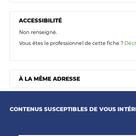
ACCESSIBILITÉ
Filtres
Non renseigné.
Sélectionnez un ou plusieurs handicaps/besoins spécifiques
Vous êtes le professionnel de cette fiche ?
Décr
À LA MÊME ADRESSE
CONTENUS SUSCEPTIBLES DE VOUS INTÉR