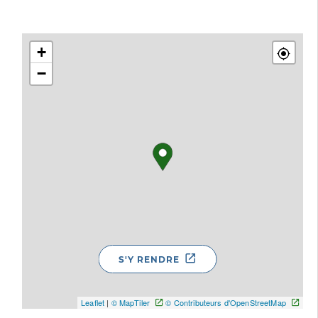
+
−
S'Y RENDRE
Leaflet
|
© MapTiler
© Contributeurs d'OpenStreetMap