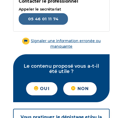
Contacter le professionnel
Appeler le secrétariat
05 46 01 11 74
Signaler une information erronée ou
manquante
Le contenu proposé vous a-t-il
été utile ?
OUI
NON
Vous pratiquez le dépistage et/ou la