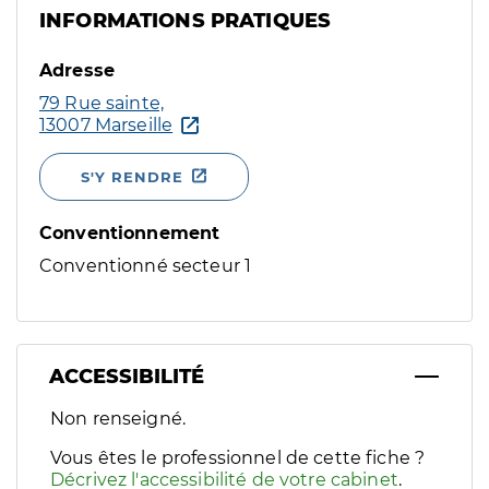
INFORMATIONS PRATIQUES
Adresse
79 Rue sainte,
13007 Marseille
S'Y RENDRE
Conventionnement
Conventionné secteur 1
ACCESSIBILITÉ
Filtres
Non renseigné.
Sélectionnez un ou plusieurs handicaps/besoins spécifiques p
Vous êtes le professionnel de cette fiche ?
Décrivez l'accessibilité de votre cabinet
.