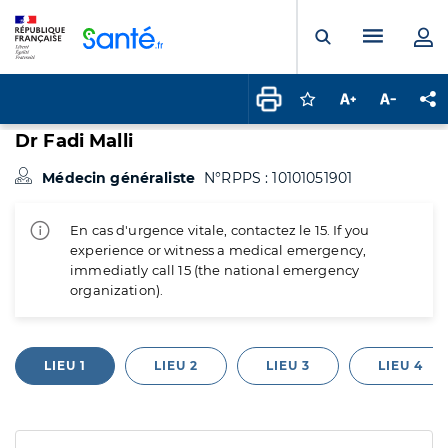
Panneau de gestion des cookies
Menu pr
Ouvrir la rech
Connectez-vous pour
Augmenter la t
Diminuer 
Pa
Dr Fadi Malli
Médecin généraliste
N°RPPS : 10101051901
En cas d'urgence vitale, contactez le 15. If you
experience or witness a medical emergency,
immediatly call 15 (the national emergency
organization).
LIEU 1
LIEU 2
LIEU 3
LIEU 4