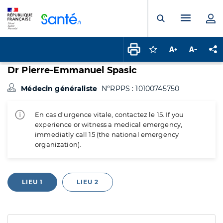
Panneau de gestion des cookies
Menu pr
Ouvrir la rech
Connectez-vous pour
Augmenter la t
Diminuer 
Pa
Dr Pierre-Emmanuel Spasic
Médecin généraliste
N°RPPS : 10100745750
En cas d'urgence vitale, contactez le 15. If you
experience or witness a medical emergency,
immediatly call 15 (the national emergency
organization).
LIEU 1
LIEU 2