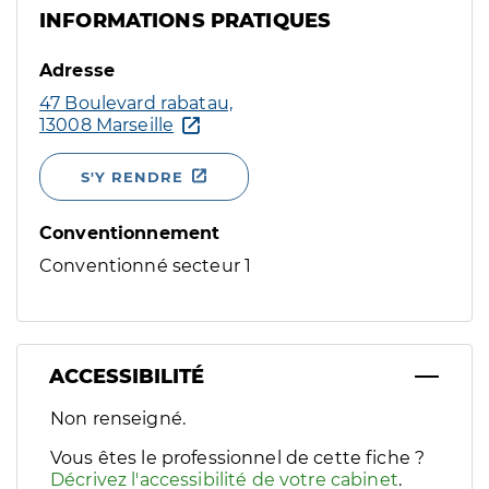
INFORMATIONS PRATIQUES
Adresse
47 Boulevard rabatau,
13008 Marseille
S'Y RENDRE
Conventionnement
Conventionné secteur 1
ACCESSIBILITÉ
Filtres
Non renseigné.
Sélectionnez un ou plusieurs handicaps/besoins spécifiques p
Vous êtes le professionnel de cette fiche ?
Décrivez l'accessibilité de votre cabinet
.