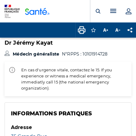
Panneau de gestion des cookies
Menu pr
Ouvrir la rech
Connectez-vous pour
Augmenter la t
Diminuer 
Pa
Dr Jérémy Kayat
Médecin généraliste
N°RPPS : 10101914728
En cas d'urgence vitale, contactez le 15. If you
experience or witness a medical emergency,
immediatly call 15 (the national emergency
organization).
INFORMATIONS PRATIQUES
Adresse