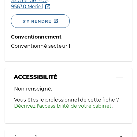
35 Grande Rue,
95630 Mériel
S'Y RENDRE
Conventionnement
Conventionné secteur 1
ACCESSIBILITÉ
Filtres
Non renseigné.
Sélectionnez un ou plusieurs handicaps/besoins spécifiques p
Vous êtes le professionnel de cette fiche ?
Décrivez l'accessibilité de votre cabinet
.