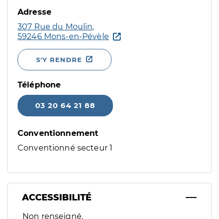
Adresse
307 Rue du Moulin,
59246 Mons-en-Pévèle
S'Y RENDRE
Téléphone
03 20 64 21 88
Conventionnement
Conventionné secteur 1
ACCESSIBILITÉ
Filtres
Non renseigné.
Sélectionnez un ou plusieurs handicaps/besoins spécifiques p