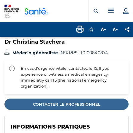
Panneau de gestion des cookies
Menu pr
Ouvrir la rech
Connectez-vous pour
Augmenter la t
Diminuer 
Pa
Dr Christina Stachera
Médecin généraliste
N°RPPS : 10100840874
En cas d'urgence vitale, contactez le 15. If you
experience or witness a medical emergency,
immediatly call 15 (the national emergency
organization).
CONTACTER LE PROFESSIONNEL
INFORMATIONS PRATIQUES