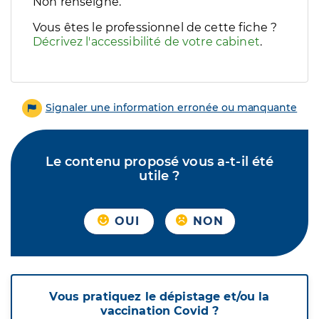
Filtres
Non renseigné.
Sélectionnez un ou plusieurs handicaps/besoins spécifiques p
Vous êtes le professionnel de cette fiche ?
Décrivez l'accessibilité de votre cabinet
.
Signaler une information erronée ou manquante
Le contenu proposé vous a-t-il été
utile ?
OUI
NON
Vous pratiquez le dépistage et/ou la
vaccination Covid ?