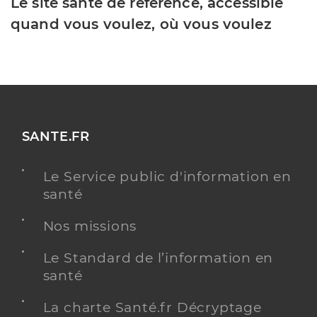
Le site santé de référence, accessible
quand vous voulez, où vous voulez
SANTE.FR
Le Service public d'information en
santé
Nos missions
Le Standard de l’information en
santé
La charte Santé.fr Décryptage