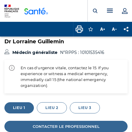
Panneau de gestion des cookies
Menu pr
Ouvrir la rech
Connectez-vous pour
Augmenter la t
Diminuer 
Pa
Dr Lorraine Guillemin
Médecin généraliste
N°RPPS : 10101535416
En cas d'urgence vitale, contactez le 15. If you
experience or witness a medical emergency,
immediatly call 15 (the national emergency
organization).
LIEU 1
LIEU 2
LIEU 3
CONTACTER LE PROFESSIONNEL