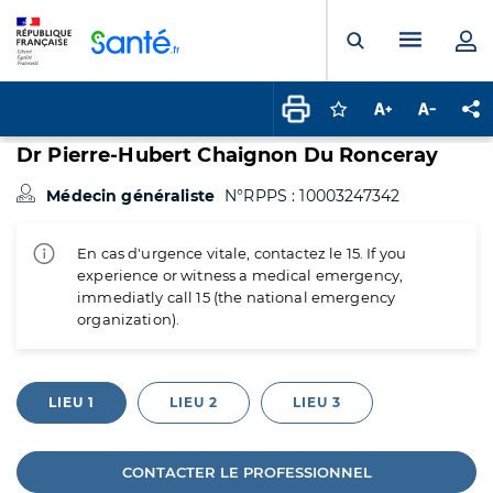
Panneau de gestion des cookies
Menu pr
Ouvrir la rech
Connectez-vous pour
Augmenter la t
Diminuer 
Pa
Dr Pierre-Hubert Chaignon Du Ronceray
Médecin généraliste
N°RPPS : 10003247342
En cas d'urgence vitale, contactez le 15. If you
experience or witness a medical emergency,
immediatly call 15 (the national emergency
organization).
LIEU 1
LIEU 2
LIEU 3
CONTACTER LE PROFESSIONNEL