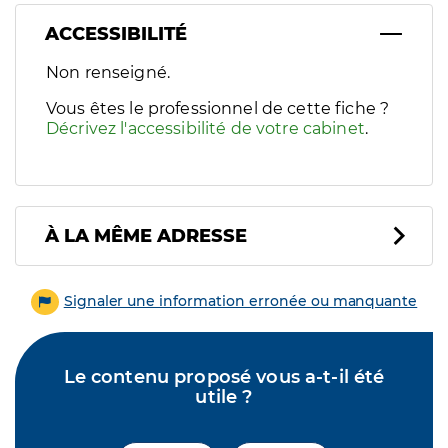
ACCESSIBILITÉ
Filtres
Non renseigné.
Sélectionnez un ou plusieurs handicaps/besoins spécifiques p
Vous êtes le professionnel de cette fiche ?
Décrivez l'accessibilité de votre cabinet
.
À LA MÊME ADRESSE
Signaler une information erronée ou manquante
Le contenu proposé vous a-t-il été
utile ?