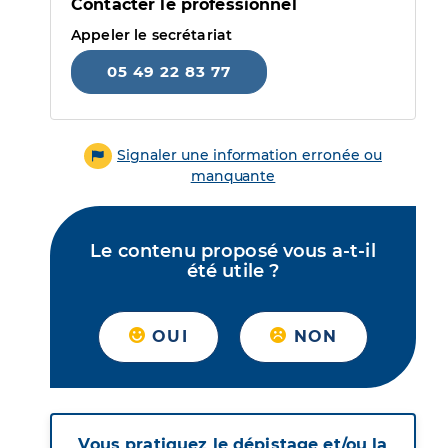
Contacter le professionnel
Appeler le secrétariat
05 49 22 83 77
Signaler une information erronée ou
manquante
Le contenu proposé vous a-t-il
été utile ?
OUI
NON
Vous pratiquez le dépistage et/ou la