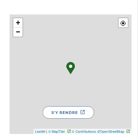
+
−
S'Y RENDRE
Leaflet
|
© MapTiler
© Contributeurs d'OpenStreetMap