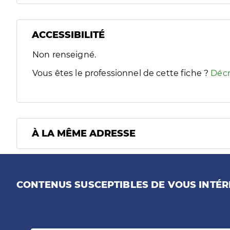
ACCESSIBILITÉ
Filtres
Non renseigné.
Sélectionnez un ou plusieurs handicaps/besoins spécifiques
Vous êtes le professionnel de cette fiche ?
Décr
À LA MÊME ADRESSE
CONTENUS SUSCEPTIBLES DE VOUS INTÉR