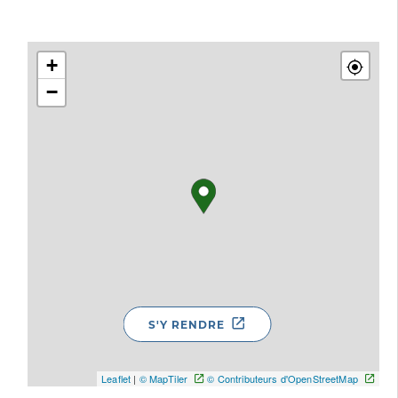
+
−
S'Y RENDRE
Leaflet
|
© MapTiler
© Contributeurs d'OpenStreetMap