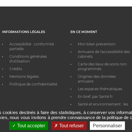
INFORMATIONS LÉGALES
EN CE MOMENT
Accessibilité : conformité
Mon bilan prévention
partielle
Annuaire de l'accessibilité des
Conditions générales
cabinets
d'utilisation
Carte des lieux de soins non
Crédits
programmés
Mentions légales
Origines des données
annuaire
Politique de confidentialité
Les espaces thématiques
En bref, par Santé.fr
Santé et environnement : les
bons réflexes au quotidien
es cookies destinés à faire des statistiques, à conserver vos inform
okies, nous vous invitons à prendre connaissance de la politique de c
Tout accepter
Tout refuser
Personnaliser