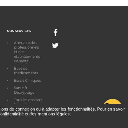
NOS SERVICES
Facebook
Annuaire des
Twitter
professionnels
et des
établissements
de santé
Base de
médicaments
Essais Cliniques
Santé.fr
Décryptage
Tous les dossiers
thématiques
G
ations de connexion ou à adapter les fonctionnalités. Pour en savoir
onfidentialité et des mentions légales.