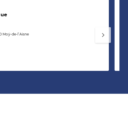
que
M
v
Po
10 Moÿ-de-l’Aisne
ob
d’
pe
Te