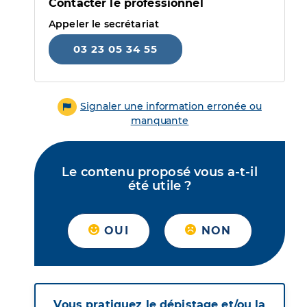
Contacter le professionnel
Appeler le secrétariat
03 23 05 34 55
Signaler une information erronée ou
manquante
Le contenu proposé vous a-t-il
été utile ?
OUI
NON
Vous pratiquez le dépistage et/ou la