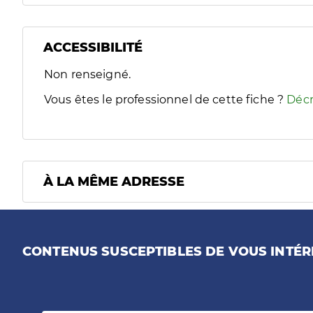
ACCESSIBILITÉ
Filtres
Non renseigné.
Sélectionnez un ou plusieurs handicaps/besoins spécifiques
Vous êtes le professionnel de cette fiche ?
Décr
À LA MÊME ADRESSE
CONTENUS SUSCEPTIBLES DE VOUS INTÉR