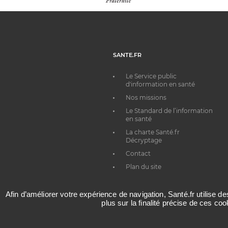
SANTE.FR
Le Service public
d'information en santé
Nos missions
Le Standard de l’information
en santé
La charte Santé.fr
Décryptage
Contact
Plan du site
Afin d’améliorer votre expérience de navigation, Santé.fr utilise d
plus sur la finalité précise de ces co