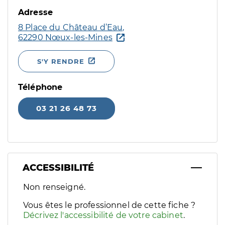
Adresse
8 Place du Château d’Eau,
62290 Nœux-les-Mines
S'Y RENDRE
Téléphone
03 21 26 48 73
ACCESSIBILITÉ
Filtres
Non renseigné.
Sélectionnez un ou plusieurs handicaps/besoins spécifiques p
Vous êtes le professionnel de cette fiche ?
Décrivez l'accessibilité de votre cabinet
.