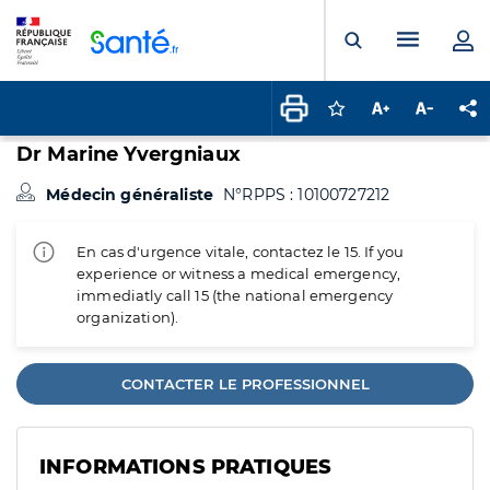
Panneau de gestion des cookies
Menu pr
Ouvrir la rech
Connectez-vous pour
Augmenter la t
Diminuer 
Pa
Dr Marine Yvergniaux
Médecin généraliste
N°RPPS : 10100727212
En cas d'urgence vitale, contactez le 15. If you
experience or witness a medical emergency,
immediatly call 15 (the national emergency
organization).
CONTACTER LE PROFESSIONNEL
INFORMATIONS PRATIQUES