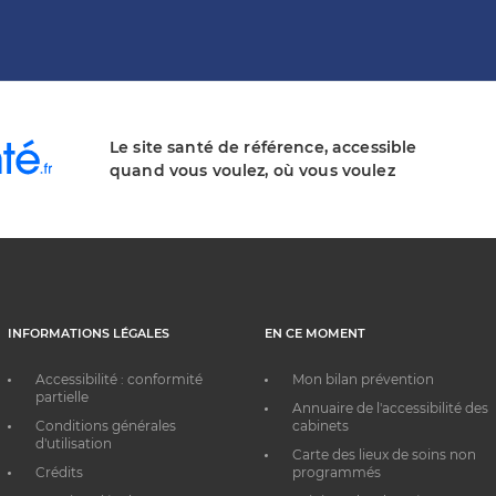
Le site santé de référence, accessible
quand vous voulez, où vous voulez
INFORMATIONS LÉGALES
EN CE MOMENT
Accessibilité : conformité
Mon bilan prévention
partielle
Annuaire de l'accessibilité des
Conditions générales
cabinets
d'utilisation
Carte des lieux de soins non
Crédits
programmés