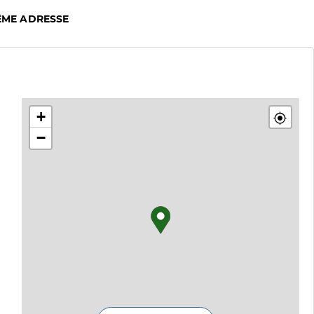
ÊME ADRESSE
+
−