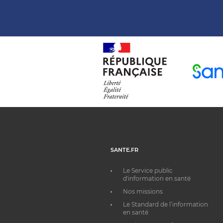
SANTE.FR
Le Service public
d'information en santé
Nos missions
Le Standard de l’information
en santé