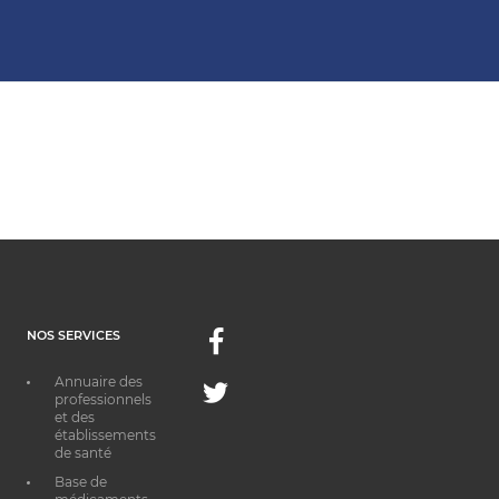
NOS SERVICES
Facebook
Annuaire des
Twitter
professionnels
et des
établissements
de santé
Base de