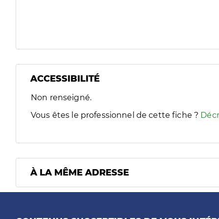
ACCESSIBILITÉ
Filtres
Non renseigné.
Sélectionnez un ou plusieurs handicaps/besoins spécifiques
Vous êtes le professionnel de cette fiche ?
Décr
À LA MÊME ADRESSE