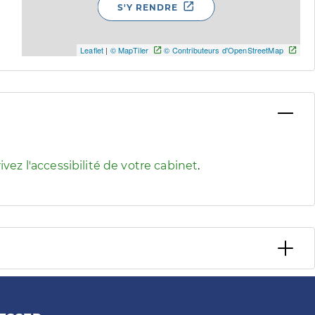
S'Y RENDRE
Leaflet
|
© MapTiler
© Contributeurs d'OpenStreetMap
 pour afficher les informations d'accessibilité associées
ivez l'accessibilité de votre cabinet
.