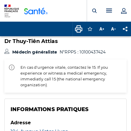
Panneau de gestion des cookies
Menu pr
Ouvrir la rech
Connectez-vous pour
Augmenter la t
Diminuer 
Pa
Dr Thuy-Tiên Attias
Médecin généraliste
N°RPPS : 10100437424
En cas d'urgence vitale, contactez le 15. If you
experience or witness a medical emergency,
immediatly call 15 (the national emergency
organization).
INFORMATIONS PRATIQUES
Adresse