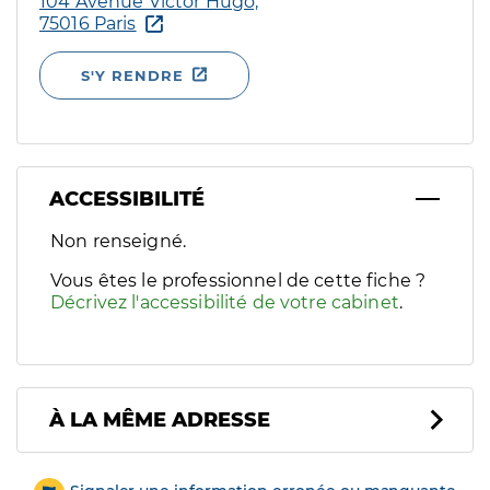
104 Avenue Victor Hugo,
75016 Paris
S'Y RENDRE
ACCESSIBILITÉ
Filtres
Non renseigné.
Sélectionnez un ou plusieurs handicaps/besoins spécifiques p
Vous êtes le professionnel de cette fiche ?
Décrivez l'accessibilité de votre cabinet
.
À LA MÊME ADRESSE