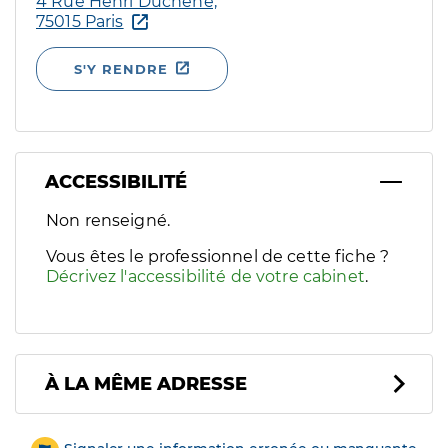
4 Rue Henri Duchène,
75015 Paris
S'Y RENDRE
ACCESSIBILITÉ
Filtres
Non renseigné.
Sélectionnez un ou plusieurs handicaps/besoins spécifiques p
Vous êtes le professionnel de cette fiche ?
Décrivez l'accessibilité de votre cabinet
.
À LA MÊME ADRESSE