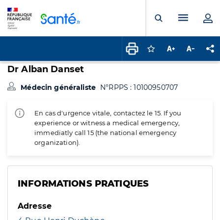
Panneau de gestion des cookies
Menu pr
Ouvrir la rech
Connectez-vous pour
Augmenter la t
Diminuer 
Pa
Dr Alban Danset
Médecin généraliste
N°RPPS : 10100950707
En cas d'urgence vitale, contactez le 15. If you
experience or witness a medical emergency,
immediatly call 15 (the national emergency
organization).
INFORMATIONS PRATIQUES
Adresse