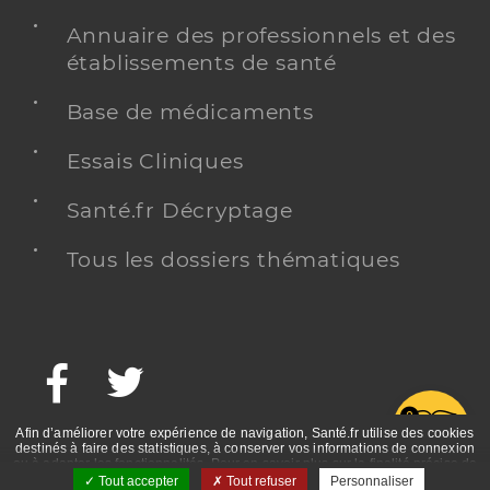
Annuaire des professionnels et des
établissements de santé
Base de médicaments
Essais Cliniques
Santé.fr Décryptage
Tous les dossiers thématiques
Facebook
Twitter
G
Afin d’améliorer votre expérience de navigation, Santé.fr utilise des cookies
destinés à faire des statistiques, à conserver vos informations de connexion
ou à adapter les fonctionnalités. Pour en savoir plus sur la finalité précise de
ces cookies, nous vous invitons à prendre connaissance de la politique de
Tout accepter
Tout refuser
Personnaliser