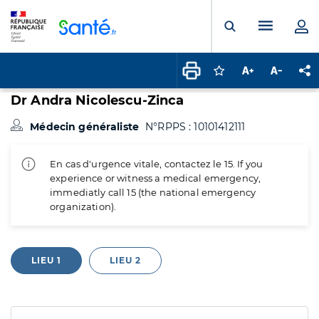
Panneau de gestion des cookies
Menu pr
Ouvrir la rech
Connectez-vous pour
Augmenter la t
Diminuer 
Pa
Dr Andra Nicolescu-Zinca
Médecin généraliste
N°RPPS : 10101412111
En cas d'urgence vitale, contactez le 15. If you
experience or witness a medical emergency,
immediatly call 15 (the national emergency
organization).
LIEU 1
LIEU 2