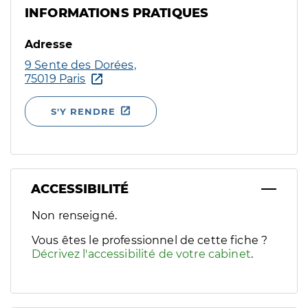
INFORMATIONS PRATIQUES
Adresse
9 Sente des Dorées,
75019 Paris
S'Y RENDRE
ACCESSIBILITÉ
Filtres
Non renseigné.
Sélectionnez un ou plusieurs handicaps/besoins spécifiques p
Vous êtes le professionnel de cette fiche ?
Décrivez l'accessibilité de votre cabinet
.