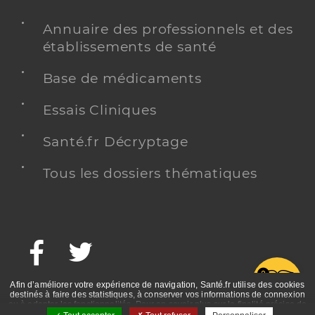
Annuaire des professionnels et des
établissements de santé
Base de médicaments
Essais Cliniques
Santé.fr Décryptage
Tous les dossiers thématiques
Facebook
Twitter
G
Afin d’améliorer votre expérience de navigation, Santé.fr utilise des cookies
destinés à faire des statistiques, à conserver vos informations de connexion
ou à adapter les fonctionnalités. Pour en savoir plus sur la finalité précise de
ces cookies, nous vous invitons à prendre connaissance de la politique de