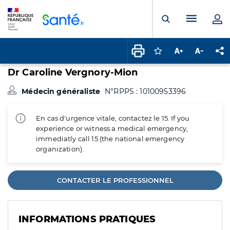
Panneau de gestion des cookies
Menu pr
Ouvrir la rech
Connectez-vous pour
Augmenter la t
Diminuer 
Pa
Dr Caroline Vergnory-Mion
Médecin généraliste
N°RPPS : 10100953396
En cas d'urgence vitale, contactez le 15. If you
experience or witness a medical emergency,
immediatly call 15 (the national emergency
organization).
CONTACTER LE PROFESSIONNEL
INFORMATIONS PRATIQUES