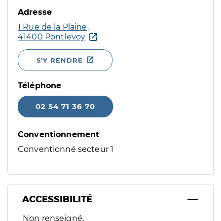
Adresse
1 Rue de la Plaine,
41400 Pontlevoy
S'Y RENDRE
Téléphone
02 54 71 36 70
Conventionnement
Conventionné secteur 1
ACCESSIBILITÉ
Filtres
Non renseigné.
Sélectionnez un ou plusieurs handicaps/besoins spécifiques p