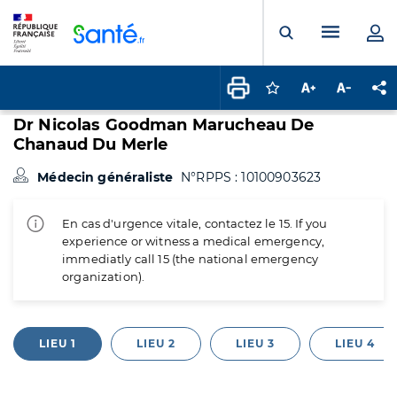
Panneau de gestion des cookies
Menu pr
Ouvrir la rech
Connectez-vous pour
Augmenter la t
Diminuer 
Pa
Dr Nicolas Goodman Marucheau De
Chanaud Du Merle
Médecin généraliste
N°RPPS : 10100903623
En cas d'urgence vitale, contactez le 15. If you
experience or witness a medical emergency,
immediatly call 15 (the national emergency
organization).
LIEU 1
LIEU 2
LIEU 3
LIEU 4