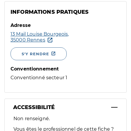
INFORMATIONS PRATIQUES
Adresse
13 Mail Louise Bourgeois,
35000 Rennes
S'Y RENDRE
Conventionnement
Conventionné secteur 1
ACCESSIBILITÉ
Filtres
Non renseigné.
Sélectionnez un ou plusieurs handicaps/besoins spécifiques p
Vous êtes le professionnel de cette fiche ?