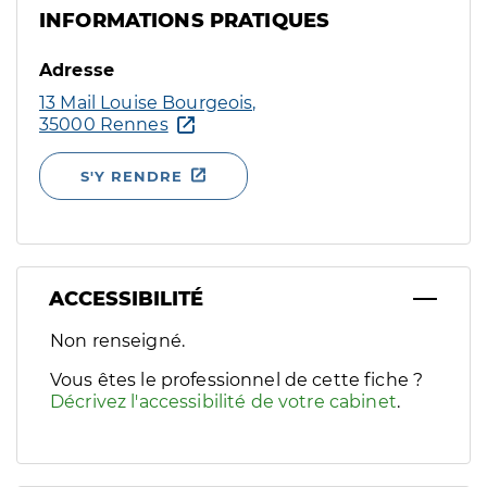
INFORMATIONS PRATIQUES
Adresse
13 Mail Louise Bourgeois,
35000 Rennes
S'Y RENDRE
ACCESSIBILITÉ
Filtres
Non renseigné.
Sélectionnez un ou plusieurs handicaps/besoins spécifiques p
Vous êtes le professionnel de cette fiche ?
Décrivez l'accessibilité de votre cabinet
.