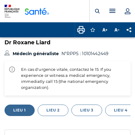
Panneau de gestion des cookies
Menu pr
Ouvrir la rech
Connectez-vous pour
Augmenter la t
Diminuer 
Pa
Dr Roxane Liard
Médecin généraliste
N°RPPS : 10101442449
En cas d'urgence vitale, contactez le 15. If you
experience or witness a medical emergency,
immediatly call 15 (the national emergency
organization).
LIEU 1
LIEU 2
LIEU 3
LIEU 4