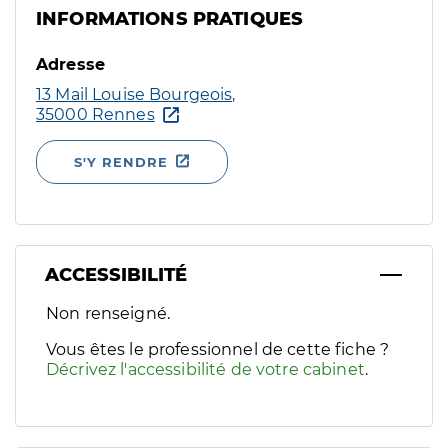
INFORMATIONS PRATIQUES
Adresse
13 Mail Louise Bourgeois,
35000 Rennes
S'Y RENDRE
ACCESSIBILITÉ
Filtres
Non renseigné.
Sélectionnez un ou plusieurs handicaps/besoins spécifiques p
Vous êtes le professionnel de cette fiche ?
Décrivez l'accessibilité de votre cabinet
.