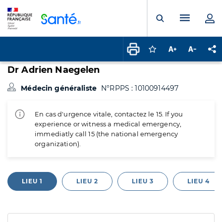
Panneau de gestion des cookies
Menu pr
Ouvrir la rech
Connectez-vous pour
Augmenter la t
Diminuer 
Pa
Dr Adrien Naegelen
Médecin généraliste
N°RPPS : 10100914497
En cas d'urgence vitale, contactez le 15. If you
experience or witness a medical emergency,
immediatly call 15 (the national emergency
organization).
LIEU 1
LIEU 2
LIEU 3
LIEU 4