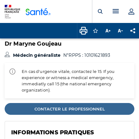
Panneau de gestion des cookies
Menu pr
Ouvrir la rech
Connectez-vous pour
Augmenter la t
Diminuer 
Pa
Dr Maryne Goujeau
Médecin généraliste
N°RPPS : 10101621893
En cas d'urgence vitale, contactez le 15. If you
experience or witness a medical emergency,
immediatly call 15 (the national emergency
organization).
CONTACTER LE PROFESSIONNEL
INFORMATIONS PRATIQUES