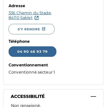
Adresse
336 Chemin du Stade,
84110 Sablet
S'Y RENDRE
Téléphone
04 90 46 93 79
Conventionnement
Conventionné secteur 1
ACCESSIBILITÉ
Filtres
Non renseigné.
Sélectionnez un ou plusieurs handicaps/besoins spécifiques p