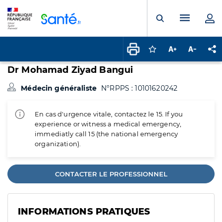
Panneau de gestion des cookies
Menu pr
Ouvrir la rech
Connectez-vous pour
Augmenter la t
Diminuer 
Pa
Dr Mohamad Ziyad Bangui
Médecin généraliste
N°RPPS : 10101620242
En cas d'urgence vitale, contactez le 15. If you
experience or witness a medical emergency,
immediatly call 15 (the national emergency
organization).
CONTACTER LE PROFESSIONNEL
INFORMATIONS PRATIQUES