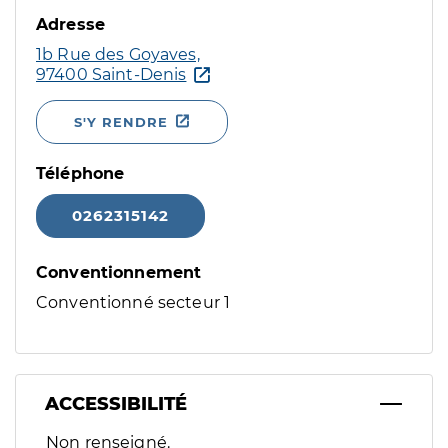
Adresse
1b Rue des Goyaves,
97400 Saint-Denis
S'Y RENDRE
Téléphone
0262315142
Conventionnement
Conventionné secteur 1
ACCESSIBILITÉ
Filtres
Non renseigné.
Sélectionnez un ou plusieurs handicaps/besoins spécifiques p