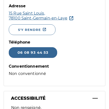
Adresse
15 Rue Saint Louis,
78100 Saint-Germain-en-Laye
S'Y RENDRE
Téléphone
06 08 93 44 53
Conventionnement
Non conventionné
ACCESSIBILITÉ
Filtres
Non renseigné.
Sélectionnez un ou plusieurs handicaps/besoins spécifiques p