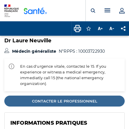
Panneau de gestion des cookies
Menu pr
Ouvrir la rech
Connectez-vous pour
Augmenter la t
Diminuer 
Pa
Dr Laure Neuville
Médecin généraliste
N°RPPS : 10003722930
En cas d'urgence vitale, contactez le 15. If you
experience or witness a medical emergency,
immediatly call 15 (the national emergency
organization).
CONTACTER LE PROFESSIONNEL
INFORMATIONS PRATIQUES