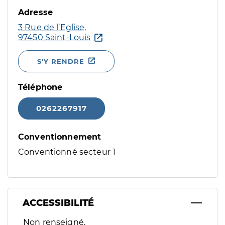
Adresse
3 Rue de l’Eglise,
97450 Saint-Louis
S'Y RENDRE
Téléphone
0262267917
Conventionnement
Conventionné secteur 1
ACCESSIBILITÉ
Filtres
Non renseigné.
Sélectionnez un ou plusieurs handicaps/besoins spécifiques p