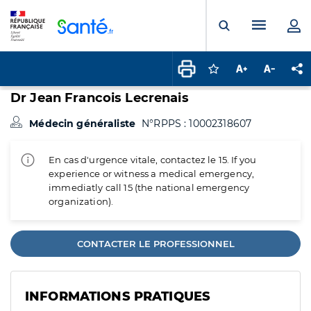
Panneau de gestion des cookies
Menu pr
Ouvrir la rech
Connectez-vous pour
Augmenter la t
Diminuer 
Pa
Dr Jean Francois Lecrenais
Médecin généraliste
N°RPPS : 10002318607
En cas d'urgence vitale, contactez le 15. If you
experience or witness a medical emergency,
immediatly call 15 (the national emergency
organization).
CONTACTER LE PROFESSIONNEL
INFORMATIONS PRATIQUES