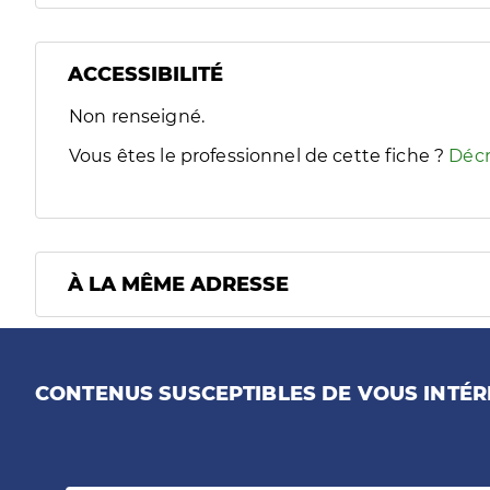
ACCESSIBILITÉ
Filtres
Non renseigné.
Sélectionnez un ou plusieurs handicaps/besoins spécifiques
Vous êtes le professionnel de cette fiche ?
Décr
À LA MÊME ADRESSE
CONTENUS SUSCEPTIBLES DE VOUS INTÉR