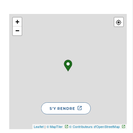
+
−
S'Y RENDRE
Leaflet
|
© MapTiler
© Contributeurs d'OpenStreetMap