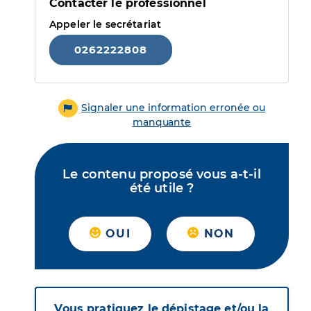
Contacter le professionnel
Appeler le secrétariat
0262222808
Signaler une information erronée ou
manquante
Le contenu proposé vous a-t-il
été utile ?
OUI
NON
Vous pratiquez le dépistage et/ou la