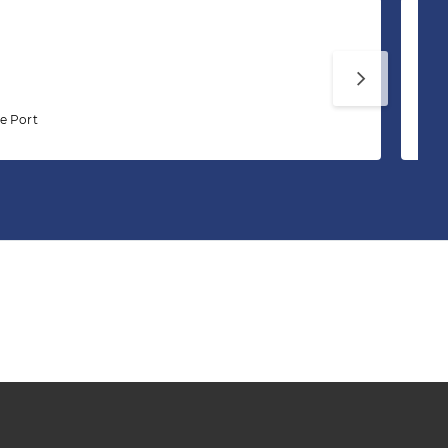
Mé
e Port
7 