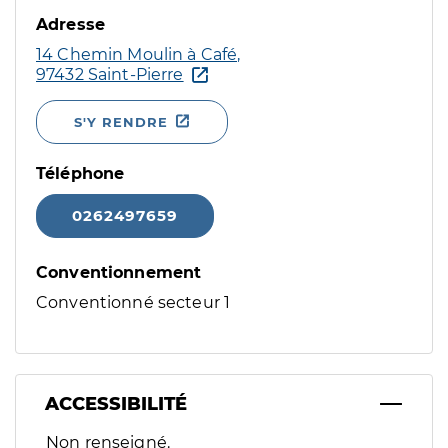
Adresse
14 Chemin Moulin à Café,
97432 Saint-Pierre
S'Y RENDRE
Téléphone
0262497659
Conventionnement
Conventionné secteur 1
ACCESSIBILITÉ
Filtres
Non renseigné.
Sélectionnez un ou plusieurs handicaps/besoins spécifiques p