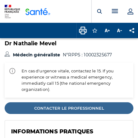
Panneau de gestion des cookies
Menu pr
Ouvrir la rech
Connectez-vous pour
Augmenter la t
Diminuer 
Pa
Dr Nathalie Mevel
Médecin généraliste
N°RPPS : 10002325677
En cas d'urgence vitale, contactez le 15. If you
experience or witness a medical emergency,
immediatly call 15 (the national emergency
organization).
CONTACTER LE PROFESSIONNEL
INFORMATIONS PRATIQUES