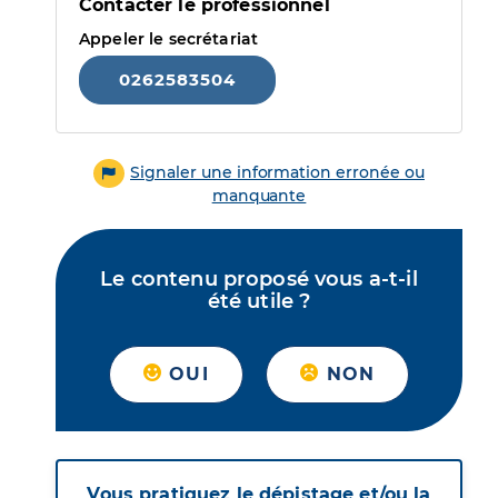
Contacter le professionnel
Appeler le secrétariat
0262583504
Signaler une information erronée ou
manquante
Le contenu proposé vous a-t-il
été utile ?
OUI
NON
Vous pratiquez le dépistage et/ou la