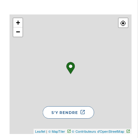
+
−
S'Y RENDRE
Leaflet
|
© MapTiler
© Contributeurs d'OpenStreetMap