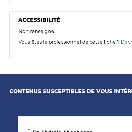
ACCESSIBILITÉ
Filtres
Non renseigné.
Sélectionnez un ou plusieurs handicaps/besoins spécifiques
Vous êtes le professionnel de cette fiche ?
Décr
CONTENUS SUSCEPTIBLES DE VOUS INTÉR