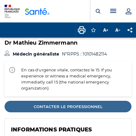
Panneau de gestion des cookies
Menu pr
Ouvrir la rech
Connectez-vous pour
Augmenter la t
Diminuer 
Pa
Dr Mathieu Zimmermann
Médecin généraliste
N°RPPS : 10101482114
En cas d'urgence vitale, contactez le 15. If you
experience or witness a medical emergency,
immediatly call 15 (the national emergency
organization).
CONTACTER LE PROFESSIONNEL
INFORMATIONS PRATIQUES