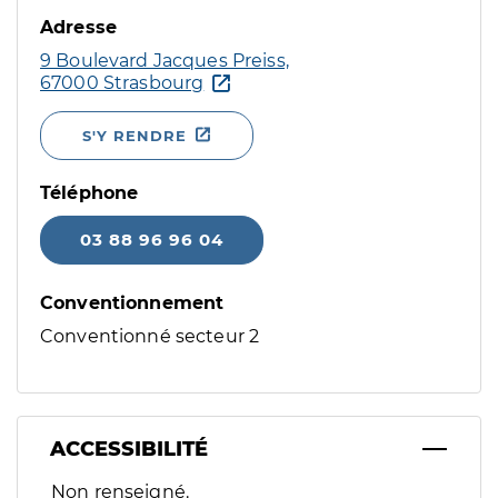
Adresse
9 Boulevard Jacques Preiss,
67000 Strasbourg
S'Y RENDRE
Téléphone
03 88 96 96 04
Conventionnement
Conventionné secteur 2
ACCESSIBILITÉ
Filtres
Non renseigné.
Sélectionnez un ou plusieurs handicaps/besoins spécifiques p