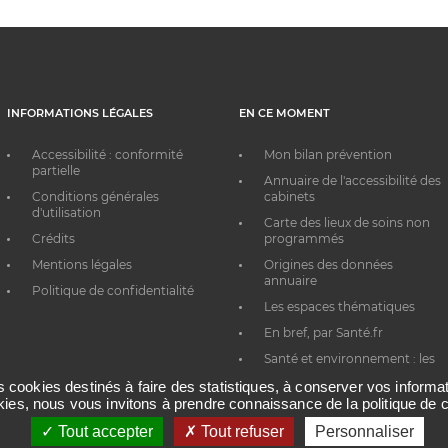
INFORMATIONS LÉGALES
EN CE MOMENT
Accessibilité : conformité
Mon bilan prévention
partielle
Annuaire de l'accessibilité des
Conditions générales
cabinets
d'utilisation
Carte des lieux de soins non
Crédits
programmés
Mentions légales
Origines des données
annuaire
Politique de confidentialité
Les espaces thématiques
En bref, par Santé.fr
Santé et environnement : les
bons réflexes au quotidien
es cookies destinés à faire des statistiques, à conserver vos inform
okies, nous vous invitons à prendre connaissance de la politique de c
Tout accepter
Tout refuser
Personnaliser