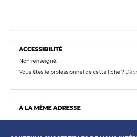
ACCESSIBILITÉ
Filtres
Non renseigné.
Sélectionnez un ou plusieurs handicaps/besoins spécifiques
Vous êtes le professionnel de cette fiche ?
Décr
À LA MÊME ADRESSE