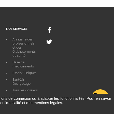
NOS SERVICES
Facebook
Annuaire des
Twitter
professionnels
et des
établissements
de santé
Base de
médicaments
Essais Cliniques
Santé.fr
Décryptage
Tous les dossiers
thématiques
G
ations de connexion ou à adapter les fonctionnalités. Pour en savoir
onfidentialité et des mentions légales.