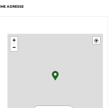
ÊME ADRESSE
+
−