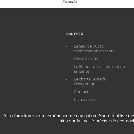
SANTE.FR
Le Service public
d'information en santé
Nos missions
Le Standard de l’information
en santé
La charte Santé.fr
Décryptage
Contact
Plan du site
Afin d’améliorer votre expérience de navigation, Santé.fr utilise d
plus sur la finalité précise de ces co