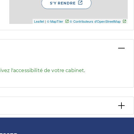
S'Y RENDRE
Leaflet
|
© MapTiler
© Contributeurs d'OpenStreetMap
 pour afficher les informations d'accessibilité associées
ivez l'accessibilité de votre cabinet
.