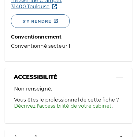
116 Avenue Crampel,
31400 Toulouse
S'Y RENDRE
Conventionnement
Conventionné secteur 1
ACCESSIBILITÉ
Filtres
Non renseigné.
Sélectionnez un ou plusieurs handicaps/besoins spécifiques p
Vous êtes le professionnel de cette fiche ?
Décrivez l'accessibilité de votre cabinet
.