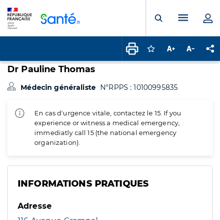
Panneau de gestion des cookies
Menu pr
Ouvrir la rech
Connectez-vous pour
Augmenter la t
Diminuer 
Pa
Dr Pauline Thomas
Médecin généraliste
N°RPPS : 10100995835
En cas d'urgence vitale, contactez le 15. If you
experience or witness a medical emergency,
immediatly call 15 (the national emergency
organization).
INFORMATIONS PRATIQUES
Adresse