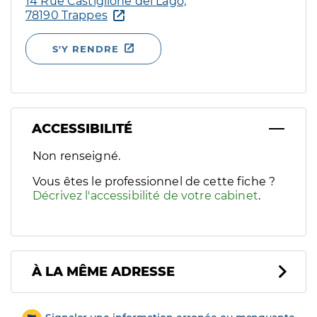
14 Rue Castiglione del Lago,
78190 Trappes
S'Y RENDRE
ACCESSIBILITÉ
Filtres
Non renseigné.
Sélectionnez un ou plusieurs handicaps/besoins spécifiques p
Vous êtes le professionnel de cette fiche ?
Décrivez l'accessibilité de votre cabinet
.
À LA MÊME ADRESSE