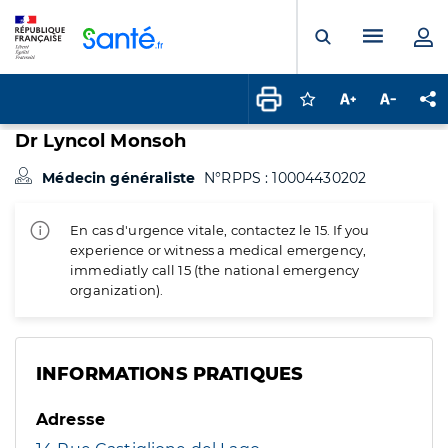
Panneau de gestion des cookies
Menu pr
Ouvrir la rech
Connectez-vous pour
Augmenter la t
Diminuer 
Pa
Dr Lyncol Monsoh
Médecin généraliste
N°RPPS : 10004430202
En cas d'urgence vitale, contactez le 15. If you
experience or witness a medical emergency,
immediatly call 15 (the national emergency
organization).
INFORMATIONS PRATIQUES
Adresse