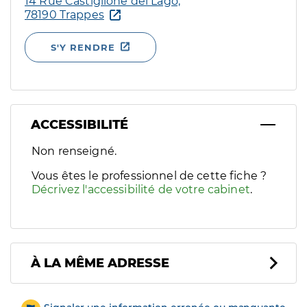
14 Rue Castiglione del Lago,
78190 Trappes
S'Y RENDRE
ACCESSIBILITÉ
Filtres
Non renseigné.
Sélectionnez un ou plusieurs handicaps/besoins spécifiques p
Vous êtes le professionnel de cette fiche ?
Décrivez l'accessibilité de votre cabinet
.
À LA MÊME ADRESSE