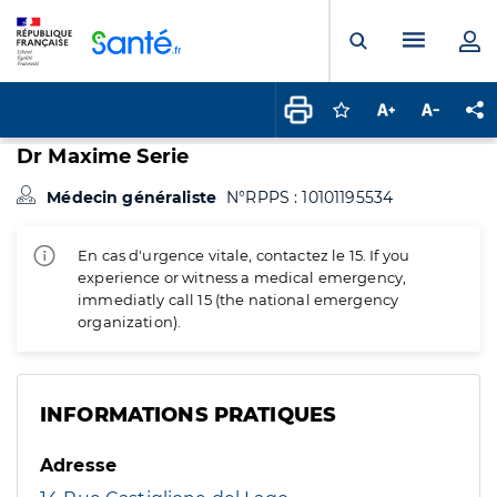
Panneau de gestion des cookies
Menu pr
Ouvrir la rech
Connectez-vous pour
Augmenter la t
Diminuer 
Pa
Dr Maxime Serie
Médecin généraliste
N°RPPS : 10101195534
En cas d'urgence vitale, contactez le 15. If you
experience or witness a medical emergency,
immediatly call 15 (the national emergency
organization).
INFORMATIONS PRATIQUES
Adresse