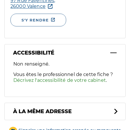
97 Rue Faventines,
26000 Valence
S'Y RENDRE
ACCESSIBILITÉ
Filtres
Non renseigné.
Sélectionnez un ou plusieurs handicaps/besoins spécifiques p
Vous êtes le professionnel de cette fiche ?
Décrivez l'accessibilité de votre cabinet
.
À LA MÊME ADRESSE