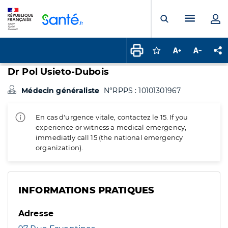
Panneau de gestion des cookies
Menu pr
Ouvrir la rech
Connectez-vous pour
Augmenter la t
Diminuer 
Pa
Dr Pol Usieto-Dubois
Médecin généraliste
N°RPPS : 10101301967
En cas d'urgence vitale, contactez le 15. If you
experience or witness a medical emergency,
immediatly call 15 (the national emergency
organization).
INFORMATIONS PRATIQUES
Adresse