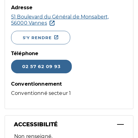
Adresse
51 Boulevard du Général de Monsabert,
56000 Vannes
S'Y RENDRE
Téléphone
02 57 62 09 93
Conventionnement
Conventionné secteur 1
ACCESSIBILITÉ
Filtres
Non renseigné.
Sélectionnez un ou plusieurs handicaps/besoins spécifiques p