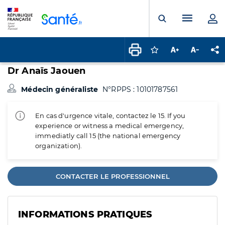
Panneau de gestion des cookies
Menu pr
Ouvrir la rech
Connectez-vous pour
Augmenter la t
Diminuer 
Pa
Dr Anaïs Jaouen
Médecin généraliste
N°RPPS : 10101787561
En cas d'urgence vitale, contactez le 15. If you
experience or witness a medical emergency,
immediatly call 15 (the national emergency
organization).
CONTACTER LE PROFESSIONNEL
INFORMATIONS PRATIQUES