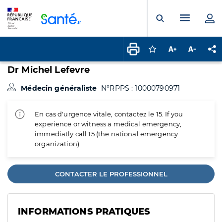
Panneau de gestion des cookies
Menu pr
Ouvrir la rech
Connectez-vous pour
Augmenter la t
Diminuer 
Pa
Dr Michel Lefevre
Médecin généraliste
N°RPPS : 10000790971
En cas d'urgence vitale, contactez le 15. If you
experience or witness a medical emergency,
immediatly call 15 (the national emergency
organization).
CONTACTER LE PROFESSIONNEL
INFORMATIONS PRATIQUES