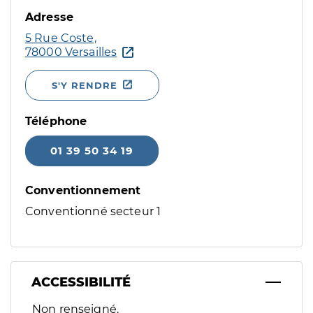
Adresse
5 Rue Coste,
78000 Versailles
S'Y RENDRE
Téléphone
01 39 50 34 19
Conventionnement
Conventionné secteur 1
ACCESSIBILITÉ
Filtres
Non renseigné.
Sélectionnez un ou plusieurs handicaps/besoins spécifiques p