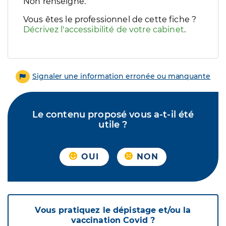
Filtres
Non renseigné.
Sélectionnez un ou plusieurs handicaps/besoins spécifiques p
Vous êtes le professionnel de cette fiche ?
Décrivez l'accessibilité de votre cabinet
.
Signaler une information erronée ou manquante
Le contenu proposé vous a-t-il été
utile ?
OUI
NON
Vous pratiquez le dépistage et/ou la
vaccination Covid ?