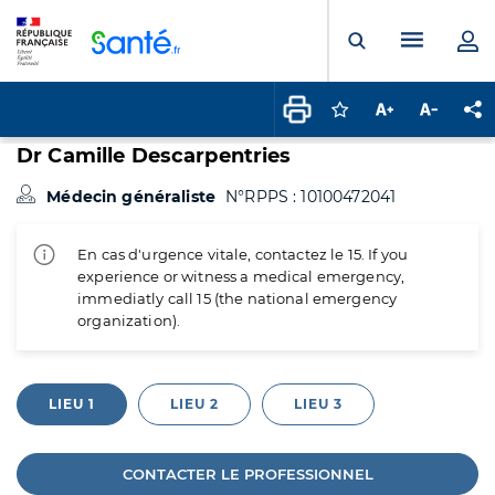
Panneau de gestion des cookies
Menu pr
Ouvrir la rech
Connectez-vous pour
Augmenter la t
Diminuer 
Pa
Dr Camille Descarpentries
Médecin généraliste
N°RPPS : 10100472041
En cas d'urgence vitale, contactez le 15. If you
experience or witness a medical emergency,
immediatly call 15 (the national emergency
organization).
LIEU 1
LIEU 2
LIEU 3
CONTACTER LE PROFESSIONNEL