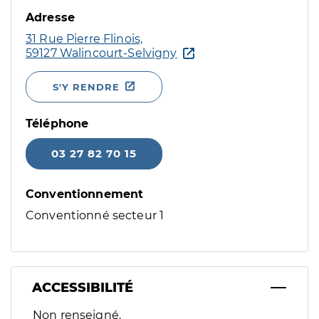
Adresse
31 Rue Pierre Flinois,
59127 Walincourt-Selvigny
S'Y RENDRE
Téléphone
03 27 82 70 15
Conventionnement
Conventionné secteur 1
ACCESSIBILITÉ
Filtres
Non renseigné.
Sélectionnez un ou plusieurs handicaps/besoins spécifiques p