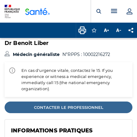
Panneau de gestion des cookies
Menu pr
Ouvrir la rech
Connectez-vous pour
Augmenter la t
Diminuer 
Pa
Dr Benoit Liber
Médecin généraliste
N°RPPS : 10002216272
En cas d'urgence vitale, contactez le 15. If you
experience or witness a medical emergency,
immediatly call 15 (the national emergency
organization).
CONTACTER LE PROFESSIONNEL
INFORMATIONS PRATIQUES