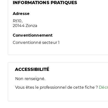
INFORMATIONS PRATIQUES
Adresse
Rt10,
20144 Zonza
Conventionnement
Conventionné secteur 1
ACCESSIBILITÉ
Filtres
Non renseigné.
Sélectionnez un ou plusieurs handicaps/besoins spécifiques
Vous êtes le professionnel de cette fiche ?
Décr