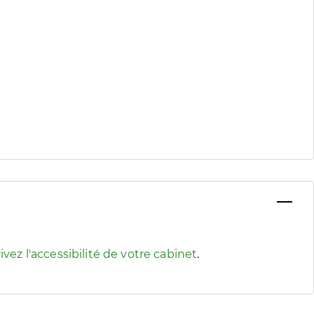
 pour afficher les informations d'accessibilité associées
ivez l'accessibilité de votre cabinet
.