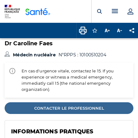
Panneau de gestion des cookies
Menu pr
Ouvrir la rech
Connectez-vous pour
Augmenter la t
Diminuer 
Pa
Dr Caroline Faes
Médecin nucléaire
N°RPPS : 10100510204
En cas d'urgence vitale, contactez le 15. If you
experience or witness a medical emergency,
immediatly call 15 (the national emergency
organization).
CONTACTER LE PROFESSIONNEL
INFORMATIONS PRATIQUES