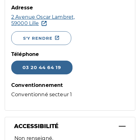
Adresse
2 Avenue Oscar Lambret,
59000 Lille
S'Y RENDRE
Téléphone
03 20 44 64 19
Conventionnement
Conventionné secteur 1
ACCESSIBILITÉ
Filtres
Non renseigné.
Sélectionnez un ou plusieurs handicaps/besoins spécifiques p