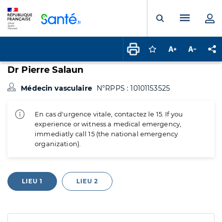
Panneau de gestion des cookies
Menu pr
Ouvrir la rech
Connectez-vous pour
Augmenter la t
Diminuer 
Pa
Dr Pierre Salaun
Médecin vasculaire
N°RPPS : 10101153525
En cas d'urgence vitale, contactez le 15. If you
experience or witness a medical emergency,
immediatly call 15 (the national emergency
organization).
LIEU 1
LIEU 2