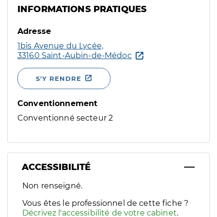
INFORMATIONS PRATIQUES
Adresse
1bis Avenue du Lycée,
33160 Saint-Aubin-de-Médoc
S'Y RENDRE
Conventionnement
Conventionné secteur 2
ACCESSIBILITÉ
Filtres
Non renseigné.
Sélectionnez un ou plusieurs handicaps/besoins spécifiques p
Vous êtes le professionnel de cette fiche ?
Décrivez l'accessibilité de votre cabinet
.