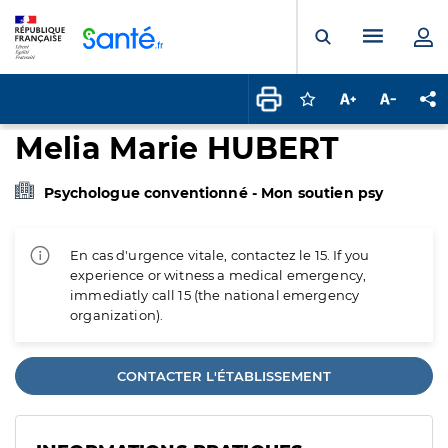
Panneau de gestion des cookies
Menu pr
Ouvrir la rech
Connectez-vous pour
Augmenter la t
Diminuer 
Pa
Melia Marie HUBERT
Psychologue conventionné - Mon soutien psy
En cas d'urgence vitale, contactez le 15. If you
experience or witness a medical emergency,
immediatly call 15 (the national emergency
organization).
CONTACTER L'ÉTABLISSEMENT