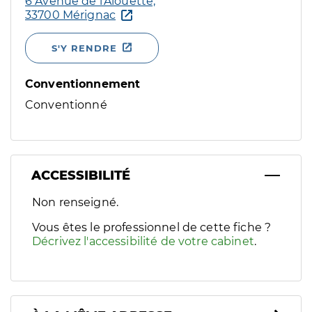
6 Avenue de l’Alouette,
33700 Mérignac
S'Y RENDRE
Conventionnement
Conventionné
ACCESSIBILITÉ
Filtres
Non renseigné.
Sélectionnez un ou plusieurs handicaps/besoins spécifiques p
Vous êtes le professionnel de cette fiche ?
Décrivez l'accessibilité de votre cabinet
.