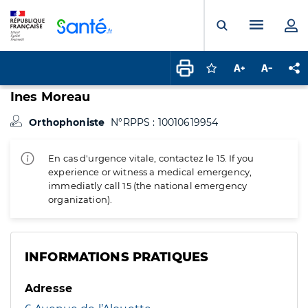
Panneau de gestion des cookies
Menu pr
Ouvrir la rech
Connectez-vous pour
Augmenter la t
Diminuer 
Pa
Ines Moreau
Orthophoniste
N°RPPS : 10010619954
En cas d'urgence vitale, contactez le 15. If you
experience or witness a medical emergency,
immediatly call 15 (the national emergency
organization).
INFORMATIONS PRATIQUES
Adresse