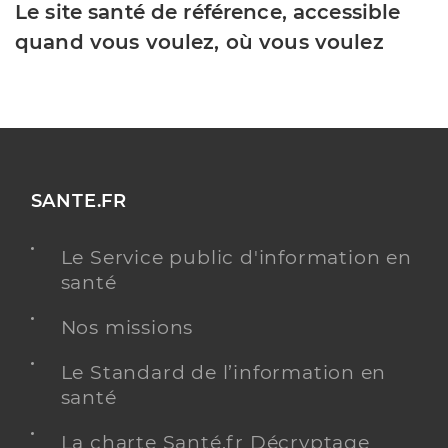
Le site santé de référence, accessible
quand vous voulez, où vous voulez
SANTE.FR
Le Service public d'information en
santé
Nos missions
Le Standard de l’information en
santé
La charte Santé.fr Décryptage