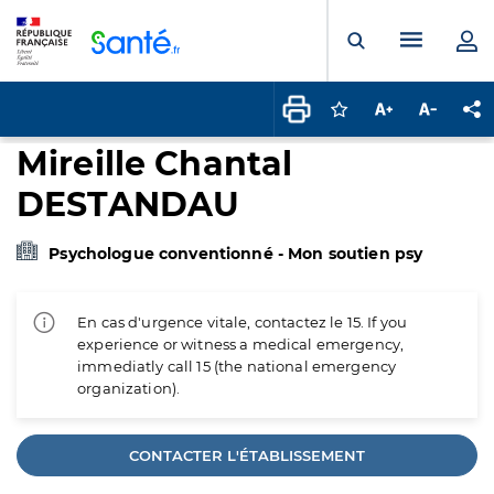
Panneau de gestion des cookies
Menu pr
Ouvrir la rech
Connectez-vous pour
Augmenter la t
Diminuer 
Pa
Mireille Chantal
DESTANDAU
Psychologue conventionné - Mon soutien psy
En cas d'urgence vitale, contactez le 15. If you
experience or witness a medical emergency,
immediatly call 15 (the national emergency
organization).
CONTACTER L'ÉTABLISSEMENT