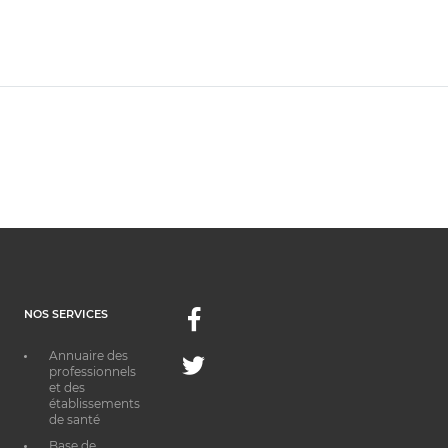
NOS SERVICES
Facebook
Annuaire des
Twitter
professionnels
et des
établissements
de santé
Base de