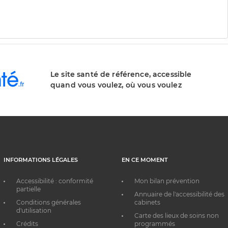
Le site santé de référence, accessible
quand vous voulez, où vous voulez
INFORMATIONS LÉGALES
EN CE MOMENT
Accessibilité : conformité
Mon bilan prévention
partielle
Annuaire de l'accessibilité des
Conditions générales
cabinets
d'utilisation
Carte des lieux de soins non
Crédits
programmés