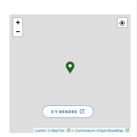
+
−
S'Y RENDRE
Leaflet
|
© MapTiler
© Contributeurs d'OpenStreetMap