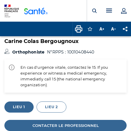
Panneau de gestion des cookies
Menu pr
Ouvrir la rech
Connectez-vous pour
Augmenter la t
Diminuer 
Pa
Carine Colas Bergougnoux
Orthophoniste
N°RPPS : 10010408440
En cas d'urgence vitale, contactez le 15. If you
experience or witness a medical emergency,
immediatly call 15 (the national emergency
organization).
LIEU 1
LIEU 2
CONTACTER LE PROFESSIONNEL