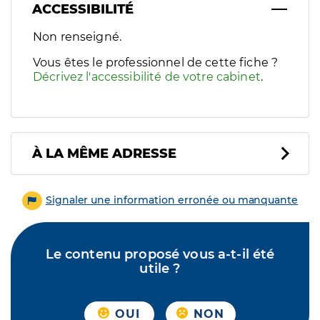
ACCESSIBILITÉ
Filtres
Non renseigné.
Sélectionnez un ou plusieurs handicaps/besoins spécifiques p
Vous êtes le professionnel de cette fiche ?
Décrivez l'accessibilité de votre cabinet
.
À LA MÊME ADRESSE
Signaler une information erronée ou manquante
Le contenu proposé vous a-t-il été
utile ?
OUI
NON