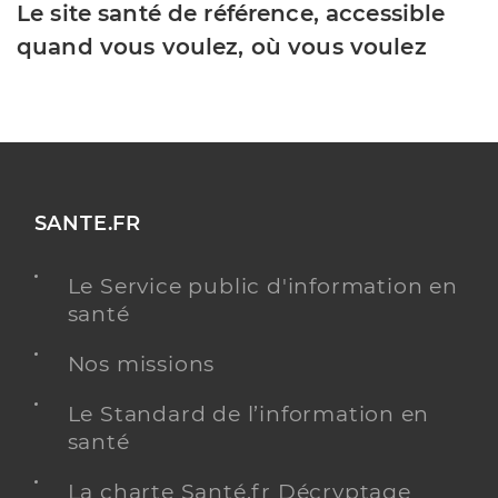
Le site santé de référence, accessible
quand vous voulez, où vous voulez
SANTE.FR
Le Service public d'information en
santé
Nos missions
Le Standard de l’information en
santé
La charte Santé.fr Décryptage