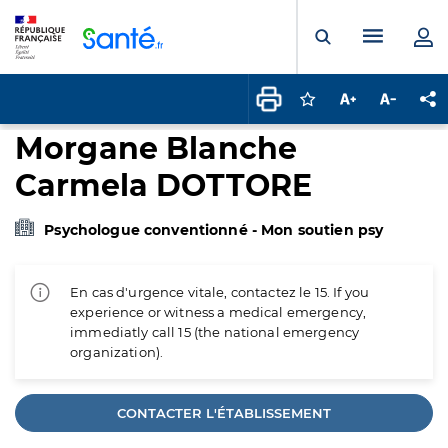
Panneau de gestion des cookies
Menu pr
Ouvrir la rech
Connectez-vous pour
Augmenter la t
Diminuer 
Pa
Morgane Blanche
Carmela DOTTORE
Psychologue conventionné - Mon soutien psy
En cas d'urgence vitale, contactez le 15. If you
experience or witness a medical emergency,
immediatly call 15 (the national emergency
organization).
CONTACTER L'ÉTABLISSEMENT