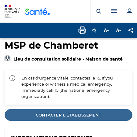
Panneau de gestion des cookies
Menu pr
Ouvrir la rech
Connectez-vous pour
Augmenter la t
Diminuer 
Pa
MSP de Chamberet
Lieu de consultation solidaire - Maison de santé
En cas d'urgence vitale, contactez le 15. If you
experience or witness a medical emergency,
immediatly call 15 (the national emergency
organization).
CONTACTER L'ÉTABLISSEMENT