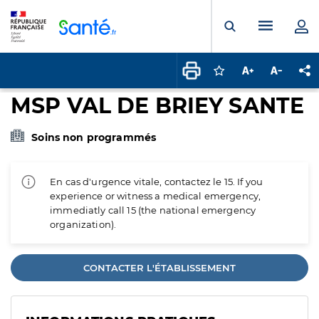
Panneau de gestion des cookies
Menu pr
Ouvrir la rech
Connectez-vous pour
Augmenter la t
Diminuer 
Pa
MSP VAL DE BRIEY SANTE
Soins non programmés
En cas d'urgence vitale, contactez le 15. If you
experience or witness a medical emergency,
immediatly call 15 (the national emergency
organization).
CONTACTER L'ÉTABLISSEMENT