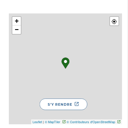
+
−
S'Y RENDRE
Leaflet
|
© MapTiler
© Contributeurs d'OpenStreetMap