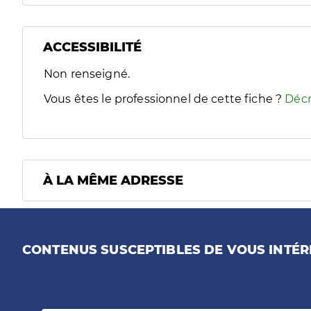
ACCESSIBILITÉ
Filtres
Non renseigné.
Sélectionnez un ou plusieurs handicaps/besoins spécifiques
Vous êtes le professionnel de cette fiche ?
Décr
À LA MÊME ADRESSE
CONTENUS SUSCEPTIBLES DE VOUS INTÉR