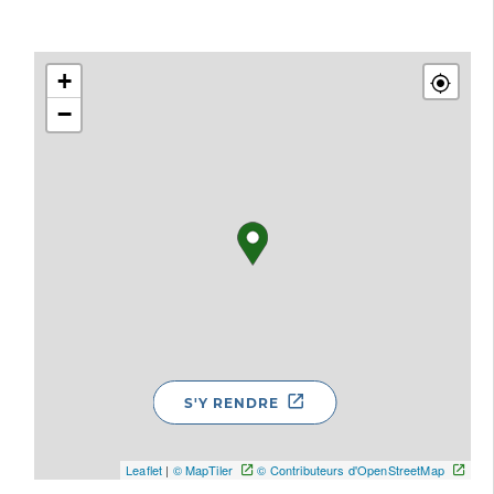
+
−
S'Y RENDRE
Leaflet
|
© MapTiler
© Contributeurs d'OpenStreetMap