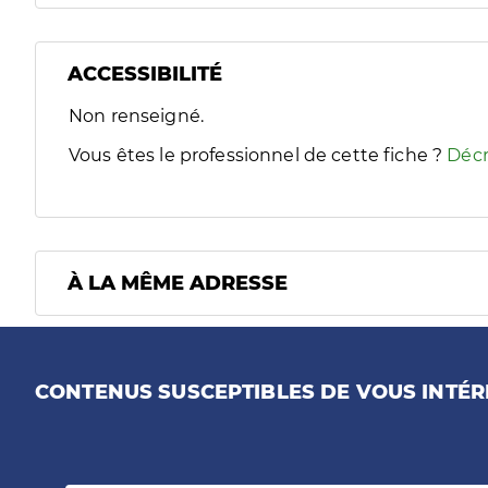
ACCESSIBILITÉ
Filtres
Non renseigné.
Sélectionnez un ou plusieurs handicaps/besoins spécifiques
Vous êtes le professionnel de cette fiche ?
Décr
À LA MÊME ADRESSE
CONTENUS SUSCEPTIBLES DE VOUS INTÉR